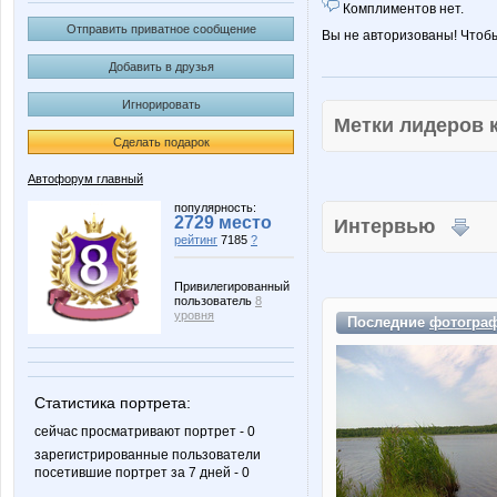
Комплиментов нет.
Отправить приватное сообщение
Вы не авторизованы! Чтоб
Добавить в друзья
Игнорировать
Метки лидеров
Сделать подарок
Автофорум главный
популярность:
2729 место
Интервью
рейтинг
7185
?
Привилегированный
пользователь
8
уровня
Последние
фотогра
Статистика портрета:
сейчас просматривают портрет - 0
зарегистрированные пользователи
посетившие портрет за 7 дней - 0