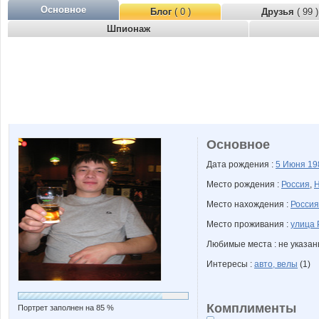
Основное
Блог
( 0 )
Друзья
( 99 )
Шпионаж
Основное
Дата рождения :
5 Июня
19
Место рождения :
Россия
,
Н
Место нахождения :
Россия
Место проживания :
улица 
Любимые места : не указа
Интересы :
авто, велы
(1)
Комплименты
Портрет заполнен на 85 %